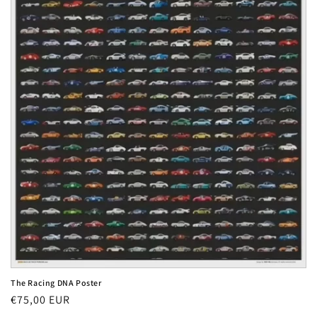
:
The Racing DNA Poster
Normaler
€75,00 EUR
Preis