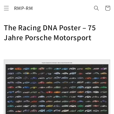
Direkt
zum
RMP-RM
Warenko
Inhalt
K
The Racing DNA Poster – 75
a
Jahre Porsche Motorsport
t
e
g
o
r
i
e